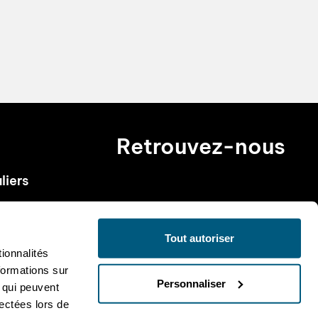
Retrouvez-nous
liers
Tout autoriser
ionnalités
formations sur
Personnaliser
, qui peuvent
Entreprise certifiée ISO 9001
lectées lors de