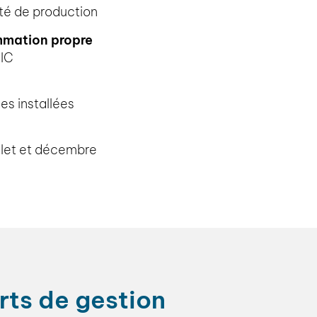
té de production
mmation propre
EIC
es installées
illet et décembre
ts de gestion