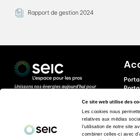
Rapport de gestion 2024
Acc
Portai
Unissons nos énergies
aujourd'hui
pour
Porta
demain
Actua
Ce site web utilise des co
Foire
Avenue du Mont-Blanc 24
Les cookies nous permetten
Condi
1196 Gland, Suisse
relatives aux médias socia
Contactez-nous
l'utilisation de notre site
Tel :
+41 22 364 31 31
combiner celles-ci avec d'