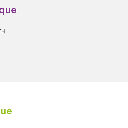
ique
TH
que