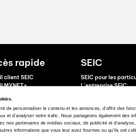
ès rapide
SEIC
l client SEIC
SEIC pour les particu
il MYNET+
L'entreprise SEIC
lités
Références
okies.
 aux questions
Sponsoring
t de personnaliser le contenu et les annonces, d'offrir des fonct
tions générales
ux et d'analyser notre trafic. Nous partageons également des in
 avec nos partenaires de médias sociaux, de publicité et d'analyse
autres informations que vous leur avez fournies ou qu'ils ont col