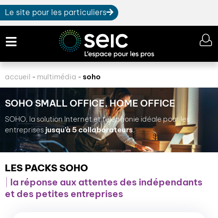
Le site pour les particuliers
accueil
multimédia
soho
-
-
SOHO SMALL OFFICE, HOME OFFICE
SOHO, la solution Internet et téléphonie idéale pour les
entreprises
jusqu’à 5 collaborateurs
.
LES PACKS SOHO
la réponse aux attentes des indépendants
et des petites entreprises