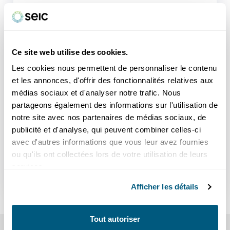
CHF 78.-
Ce site web utilise des cookies.
Découvrir
Les cookies nous permettent de personnaliser le contenu
et les annonces, d'offrir des fonctionnalités relatives aux
médias sociaux et d'analyser notre trafic. Nous
Sauf indication contraire, tous nos prix s'entendent en CHF TTC
partageons également des informations sur l'utilisation de
(TVA et droits d'auteur inclus) et hors promotion, sous réserve de
modifications.
notre site avec nos partenaires de médias sociaux, de
Contrat d'une durée minimale de 12 mois et délai de résiliation
publicité et d'analyse, qui peuvent combiner celles-ci
de 3 mois pour la fin d'un mois, sauf conditions spécifiques liées à
avec d'autres informations que vous leur avez fournies
une promotion ou une option.
*
Pour une durée de contrat de plus d’une année, les frais
ou qu'ils ont collectées lors de votre utilisation de leurs
uniques d’installation Business Defender Barricade sont offerts.
services.
**
Pour une durée de contrat de plus d'une année, les frais
uniques d'installation vous sont offerts.
Afficher les détails
Tout autoriser