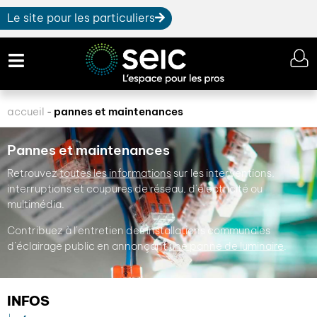
Le site pour les particuliers
accueil
pannes et maintenances
-
Pannes et maintenances
Retrouvez
toutes les informations
sur les interventions,
interruptions et coupures de réseau, d’électricité ou
multimédia.
Contribuez à l’entretien des installations communales
d’éclairage public en annonçant
une panne de luminaire
.
INFOS