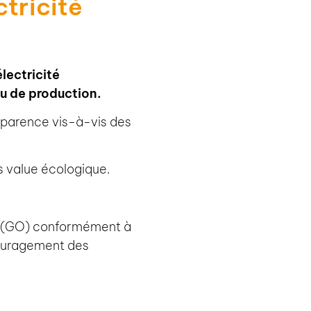
tricité
électricité
eu de production.
ansparence vis-à-vis des
s value écologique.
es (GO) conformément à
couragement des