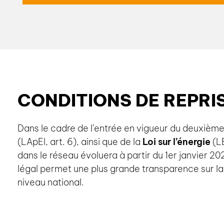
Faites bénéficier les usagers de votre immeuble e
installation solaire en constituant un Regroupeme
propre. Votre installation photovoltaïque sera plus 
votre bien immobilier valoris
CONDITIONS DE REPRI
en savoir plus
Dans le cadre de l’entrée en vigueur du deuxième 
(LApEl, art. 6), ainsi que de la
Loi sur l’énergie
(L
dans le réseau évoluera à partir du 1er janvier 2
légal permet une plus grande transparence sur la 
niveau national.