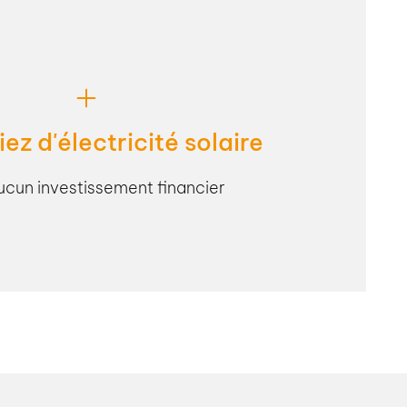
ez d'électricité solaire
ucun investissement financier
 contracting photovoltaïque, bénéficiez d'électricité
vestissement financier. Participez à la transition
implement la toiture de votre entreprise ou de votre