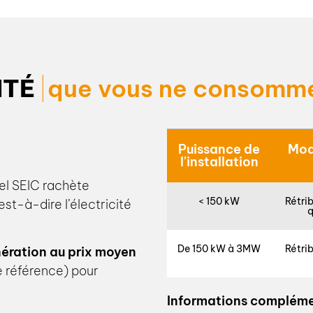
ITÉ
que vous ne consomm
Puissance de
Mode
l'installation
el SEIC rachète
< 150 kW
Rétrib
est-à-dire l’électricité
q
De 150 kW à 3MW
Rétrib
ération au prix moyen
e référence) pour
Informations complément