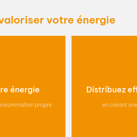
ez des économies sur les
parc immobilier à disposi
société comme pour vos
tarif d'électricité préfér
valoriser votre énergie
immobilier et 
tre énergie
Distribuez ef
consommation propre
en créant u