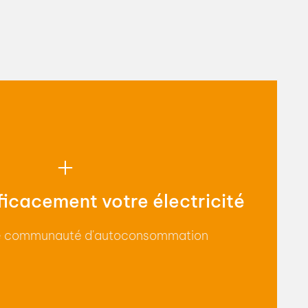
tion d'une installation solaire. Vous bénéficierez d'un
entiel fixé sur 25 ans, d'une valorisation de votre bien
d'une plus grande autonomie énergétique !
en savoir plus
ficacement votre électricité
ne communauté d'autoconsommation