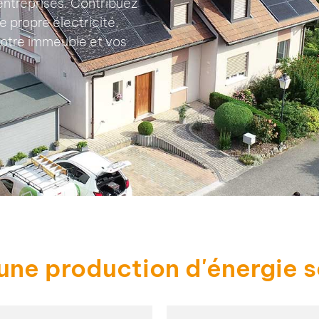
entreprises. Contribuez
 propre électricité,
 votre immeuble et vos
une production d'énergie s