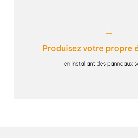
Produisez votre propre é
en installant des panneaux s
Consommant principalement au moment de la produc
entreprises peuvent tout particulièrement profiter de 
une installation photovoltaïque adaptée à votre infr