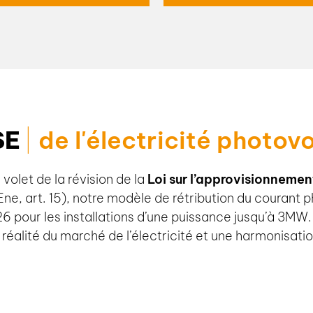
Tout comme les
t vos voisins de votre
d'autoconsommation pe
nt pour la consommation
l'énergie photovoltaïque p
rapidement rentabilisée et
il s'agit de la produc
é.
d'autoconsommation de vo
SE
de l'électricité photov
volet de la révision de la
Loi sur l’approvisionnement
Ene, art. 15), notre modèle de rétribution du courant 
026 pour les installations d’une puissance jusqu’à 3M
réalité du marché de l’électricité et une harmonisati