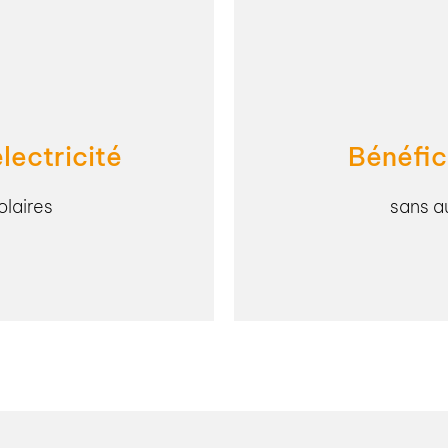
lectricité
Bénéfici
olaires
sans a
tion - en journée - les
Grâce à notre solution de
l'électricité solaire. Avec
solaire sans aucun in
astructure et vos besoins,
énergétique en mettant s