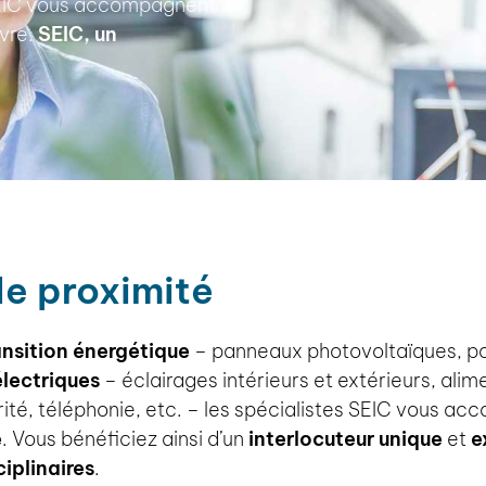
 SEIC vous accompagnent
uvre.
SEIC, un
de proximité
ansition énergétique
– panneaux photovoltaïques, p
électriques
– éclairages intérieurs et extérieurs, alim
té, téléphonie, etc. – les spécialistes SEIC vous a
e
. Vous bénéficiez ainsi d’un
interlocuteur unique
et
e
iplinaires
.