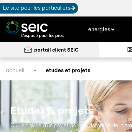
Le site pour les particuliers
énergies
portail client SEIC
accueil
etudes et projets
-
Etudes & projets
Qu’il s’agisse d’un projet dans le domaine de la
tra