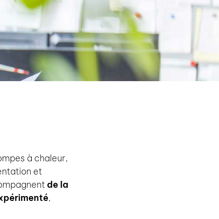
ompes à chaleur,
entation et
ccompagnent
de la
xpérimenté
,