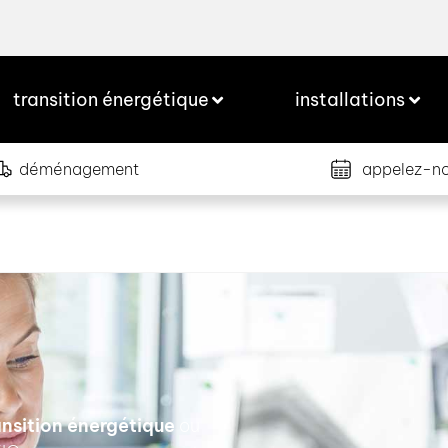
transition énergétique
installations
déménagement
appelez-n
nsition énergétique
ou