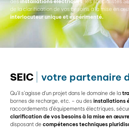
des
installations électriques
, les spécialistes
de la clarification de vos besoins à la mise en œ
interlocuteur unique et expérimenté.
SEIC
votre partenaire 
Qu’il s’agisse d’un projet dans le domaine de la
tr
bornes de recharge, etc. – ou des
installations 
raccordements d’équipements électriques, sécuri
clarification de vos besoins à la mise en œuvr
disposant de
compétences techniques pluridisc