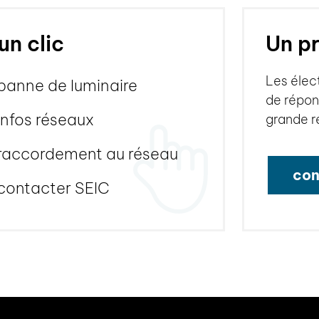
un clic
Un pr
Les élec
panne de luminaire
de répon
infos réseaux
grande r
raccordement au réseau
con
contacter SEIC