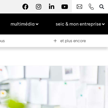
multimédia
seic & mon entreprise
ous
et plus encore