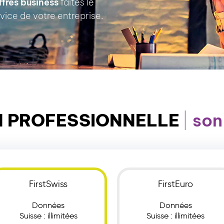
ffres business
faites le
vice de votre entreprise.
N PROFESSIONNELLE
son
FirstSwiss
FirstEuro
Données
Données
Suisse : illimitées
Suisse : illimitées