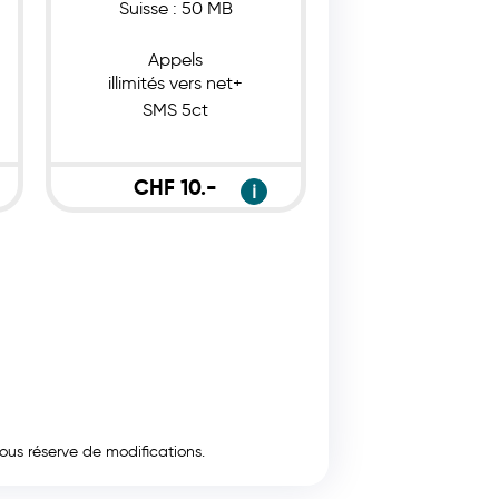
Suisse : 50 MB
Appels
illimités vers net+
SMS 5ct
CHF 10.-
ℹ
sous réserve de modifications.