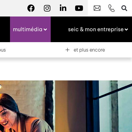
multimédia
seic & mon entreprise
ous
et plus encore