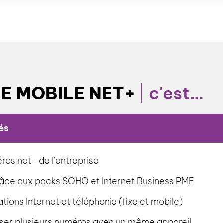
IE MOBILE NET+
c'est…
és
os net+ de l’entreprise
râce aux packs SOHO et Internet Business PME
tions Internet et téléphonie (fixe et mobile)
iliser plusieurs numéros avec un même appareil