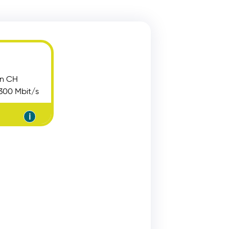
en CH
 300 Mbit/s
ℹ