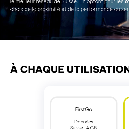
le meilleur réseau de Suisse. En optant pour les
o
choix de la proximité et de la performance au ser
À CHAQUE UTILISATIO
FirstGo
Données
Suisse : 4 GB