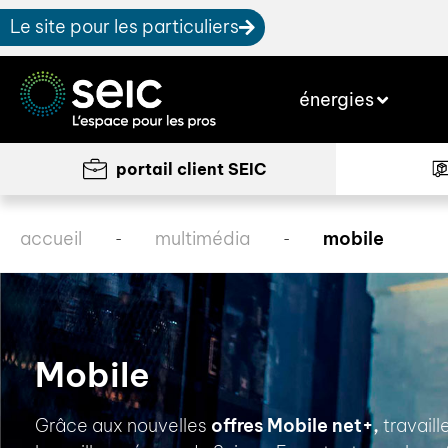
Le site pour les particuliers
énergies
portail client SEIC
accueil
multimédia
mobile
-
-
Mobile
Grâce aux nouvelles
offres Mobile net+,
travaill