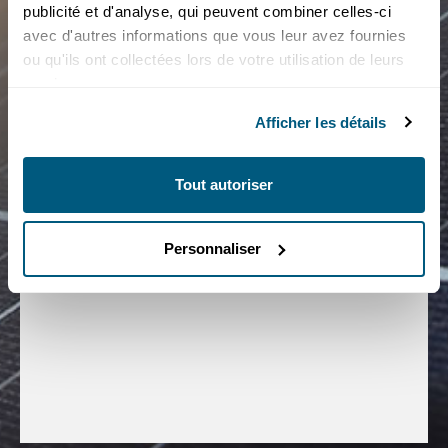
publicité et d'analyse, qui peuvent combiner celles-ci
avec d'autres informations que vous leur avez fournies
ou qu'ils ont collectées lors de votre utilisation de leurs
services.
Afficher les détails
Plus communément appelée timbre, cette dépense
comprend une participation aux frais d’utilisation des
Tout autoriser
réseaux électriques nationaux, de leur installation et de
Taxes et émoluments
leur entretien.
Personnaliser
tarifs d'acheminement