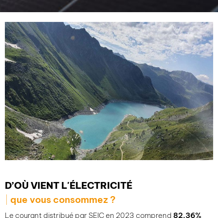
Variables selon les communes, ces frais sont prélevés
pour soutenir notamment des actions pour une
meilleure utilisation de l’énergie, ainsi que le
développement des énergies renouvelables. En plus
des taxes communales, les redevances et prestations
fournies par le canton et la Confédération aux
collectivités sont mentionnées séparément sur vos
factures d’électricité.
À noter que SEIC n’est pas en mesure d’influencer cette
composante du prix. Elle est tenue de prélever ces
montants et de les transmettre aux organismes
concernés.
D’OÙ VIENT L'ÉLECTRICITÉ
que vous consommez ?
Le courant distribué par SEIC en 2023 comprend
82.36%